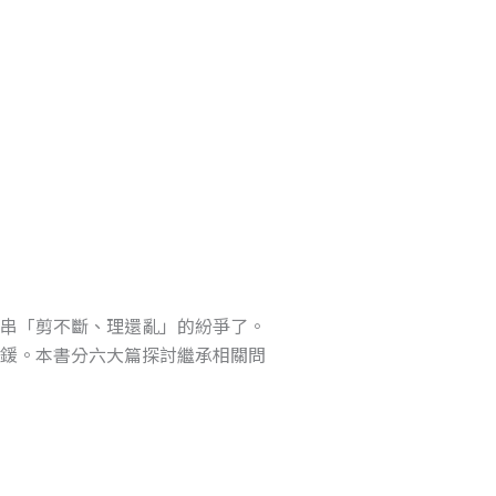
連串「剪不斷、理還亂」的紛爭了。
罰鍰。本書分六大篇探討繼承相關問