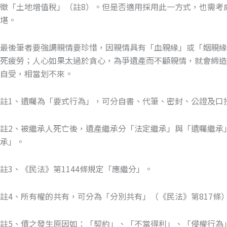
徵「土地增值稅」（註8）。但是否適用採用此一方式，也需考
堪。
最後筆者要強調親情要珍惜，因親情具有「血親緣」或「姻親
死疲勞；人心如果太過於貪心，為爭遺產而不顧親情，就會締
自受，相當划不來。
註1、遺囑為「要式行為」，可分自書、代筆、密封、公證及口
註2、被繼承人死亡後，遺產繼承分「法定繼承」與「遺囑繼承
承」。
註3、《民法》第1144條規定「應繼分」。
註4、所有權的共有，可分為「分別共有」（《民法》第817條
註5、債之發生原因如：「契約」、「不當得利」、「侵權行為