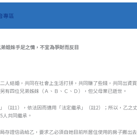
音專區
兄弟姐妹手足之情，不宜為爭財而反目
乙二人結婚，共同在社會上生活打拼，共同賺了些錢，共同出資
另有四位兄弟姊妹（Ａ、Ｂ、Ｃ、Ｄ），但父母業已逝世。
」（註1），依法因而適用「法定繼承」（註2）；所以，乙之
5人共同繼承。
郵局存證信函給乙，要求乙必須自她目前所居住使用的房子搬出