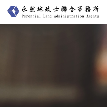
跳
至
主
要
內
容