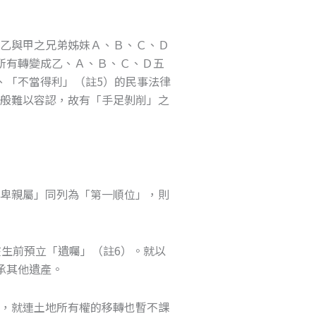
偶乙與甲之兄弟姊妹Ａ、Ｂ、Ｃ、Ｄ
獨所有轉變成乙、Ａ、Ｂ、Ｃ、Ｄ五
、「不當得利」（註5）的民事法律
一般難以容認，故有「手足剝削」之
親卑親屬」同列為「第一順位」，則
生前預立「遺囑」（註6）。就以
承其他遺產。
」，就連土地所有權的移轉也暫不課