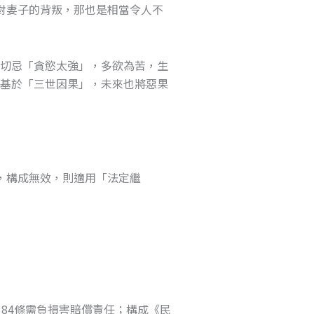
對妻子的背叛，那也是相當令人不
生切忌「貪慾太強」，多欲為苦，生
，基於「三世因果」，未來也將惡果
，構成無效，則適用「法定繼
CONTACT
84條需負損害賠償責任；構成《民