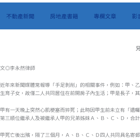
不動產新聞
房地產書籍
專欄文章
影
文◎李永然律師
近年來新聞媒體常報導「手足剝削」的相關事件，例如：甲、
生育子女，故僅二人共同居住在前開房子內生活；甲是長子，其
甲有一天晚上突然心肌梗塞而猝死；此時因甲生前未立有「遺囑
第三順位繼承人及被繼承人甲的兄弟姊妹Ａ、Ｂ、Ｃ、Ｄ，合計
甲死亡後出殯，隔了三個月，Ａ、Ｂ、Ｃ、Ｄ四人共同具名寄