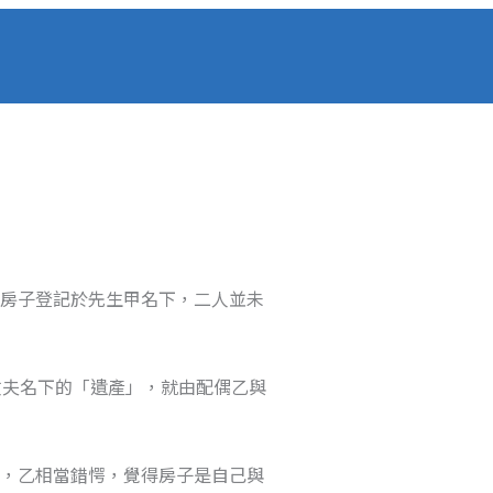
買房子登記於先生甲名下，二人並未
丈夫名下的「遺產」，就由配偶乙與
去，乙相當錯愕，覺得房子是自己與