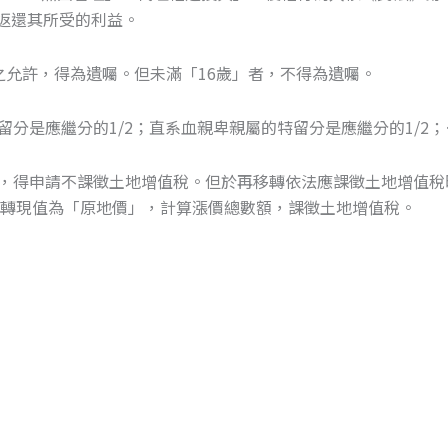
返還其所受的利益。
人之允許，得為遺囑。但未滿「16歲」者，不得為遺囑。
留分是應繼分的1/2；直系血親卑親屬的特留分是應繼分的1/2
土地，得申請不課徵土地增值稅。但於再移轉依法應課徵土地增值
轉現值為「原地價」，計算漲價總數額，課徵土地增值稅。