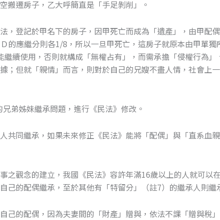
空搬遷房子，乙大呼簡直是「手足剝削」。
言法，登記於甲名下的房子，因甲死亡而成為「遺產」，由甲配
、Ｄ的應繼分則各1/8，所以一旦甲死亡，這房子就原本由甲單
能繼續使用，否則就構成「無權占有」，而需承擔「侵權行為」
有據；但就「親情」而言，則對於自己的兄嫂不盡人情，社會上
人的兄弟姊妹繼承問題，進行《民法》修改。
承人共同繼承，如果未來修正《民法》能將「配偶」與「直系血
事之觀念的建立，我國《民法》容許年滿16歲以上的人就可以在
自己的配偶繼承，至於其他有「特留分」（註7）的繼承人則繼
給自己的配偶，因為夫妻間的「財產」贈與，依法不課「贈與稅