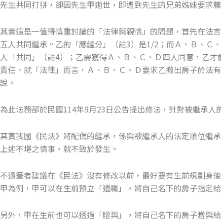
先生共同打拼，卻因先生甲逝世，即遭到先生的兄弟姊妹要求騰
其實這是一值得慎重討論的「法律與親情」的問題，首先在法
五人共同繼承。乙的「應繼分」（註3）是1/2；而Ａ、Ｂ、Ｃ
人「共同」（註4）；乙需獲得Ａ、Ｂ、Ｃ、Ｄ四人同意，乙才
責任。就「法律」而言，Ａ、Ｂ、Ｃ、Ｄ要求乙搬出房子於法
說。
為此法務部於民國114年9月23日公告提出修法，針對被繼承
其實我國《民法》將配偶的繼承，係與被繼承人的法定順位繼
上述不堪之情事，就不致於發生。
不過筆者建議在《民法》沒有修改以前，最好要有生前規劃身後
甲為例，甲可以在生前預立「遺囑」，將自己名下的房子指定給
另外，甲在生前也可以透過「贈與」，將自己名下的房子贈與