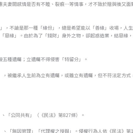
慮夫妻間感情是否有不睦、裂痕…等情事，才不致於贈與後又面
緣」，不論是那一種「緣份」，總是希望能以「善緣」收場，人
造「惡緣」。由於為了「錢財」身外之物，卻起惑造業，結惡緣
授五種遺囑；立遺囑不得侵害「特留分」。
」，被繼承人生前為立有遺囑，或雖立有遺囑，但不符法定方式
）、「公同共有」（《民法》第827條）。
」、「無因管理」「代理權之授與」。侵權行為人依《民法》第1