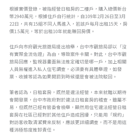
根據實價登錄，被指經營日租房的二樓戶，購入總價新台
幣2940萬元，根據住戶自行統計，自109年2月26日至3月
22日，共有15組不同人馬進入，若該戶每月出租15天，房
價1.5萬元，等於出租10年就能賺回房價。
住戶向市府觀光旅遊局提出檢舉，台中市觀旅局卻以「沒
有實際金流佐證」為由，導致案件卡關。對此，台中市觀
旅局回應，監視器畫面無法推定確切是哪一戶，加上相關
人員無權進入私人住宅調查，必須要有具體舉證，如發
票、收據等認為如果開罰到時候還是會被法院駁回。
筆者認為，日租套房，既然是違法經營，本來就難以期待
會開發票，台中市政府對於違法日租套房的稽查，雖屬不
易，但既然已經有管委會檢舉，顯然用住宅違法經營日租
套房在社區已經對於其他住戶造成困擾，只能用「規約」
對訪客收取清潔費來反制，應該更詳細調查，而不是用這
種消極態度推卸責任。