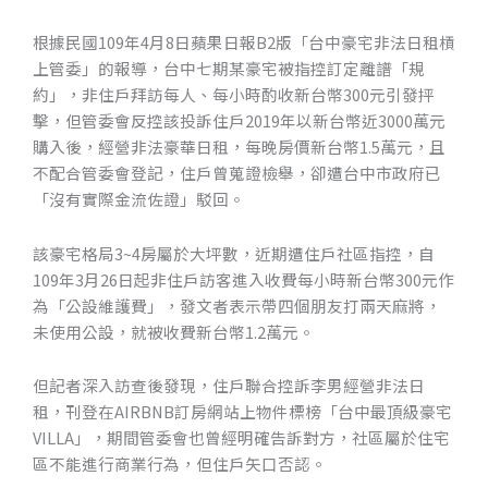
根據民國109年4月8日蘋果日報B2版「台中豪宅非法日租槓
上管委」的報導，台中七期某豪宅被指控訂定離譜「規
約」，非住戶拜訪每人、每小時酌收新台幣300元引發抨
擊，但管委會反控該投訴住戶2019年以新台幣近3000萬元
購入後，經營非法豪華日租，每晚房價新台幣1.5萬元，且
不配合管委會登記，住戶曾蒐證檢舉，卻遭台中市政府已
「沒有實際金流佐證」駁回。
該豪宅格局3~4房屬於大坪數，近期遭住戶社區指控，自
109年3月26日起非住戶訪客進入收費每小時新台幣300元作
CONTACT
為「公設維護費」，發文者表示帶四個朋友打兩天麻將，
未使用公設，就被收費新台幣1.2萬元。
但記者深入訪查後發現，住戶聯合控訴李男經營非法日
租，刊登在AIRBNB訂房網站上物件標榜「台中最頂級豪宅
VILLA」，期間管委會也曾經明確告訴對方，社區屬於住宅
區不能進行商業行為，但住戶矢口否認。