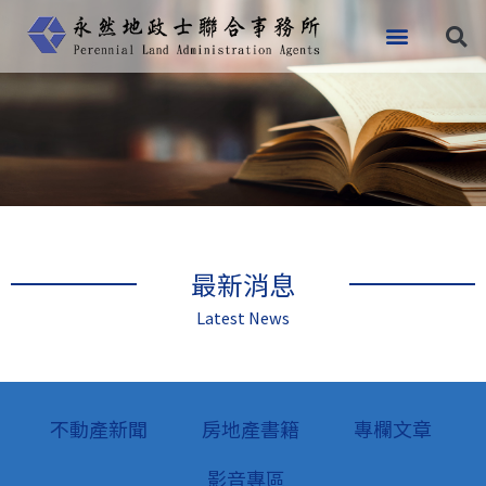
跳
至
主
要
內
容
最新消息
Latest News
不動產新聞
房地產書籍
專欄文章
影音專區