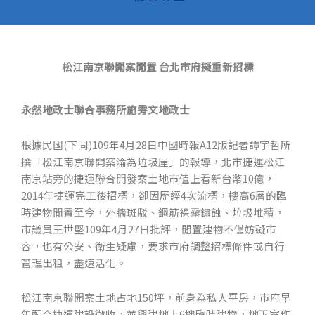
松江南京聯開案閒置 台北市府擬重新招標
永然地政士聯合事務所施雱文地政士
根據民國(下同)109年4月28日中國時報A12版記者譚宇哲所
撰「松江南京聯開案淪為垃圾屋」的報導，北市捷運松江
南京站旁的捷運聯合開發案土地市值上看新台幣10億，
2014年捷運完工後招標，卻因歷經4次流標，樓高6層的臨
時建物閒置至今，外牆斑駁、鋼筋裸露鏽蝕、垃圾堆積，
市議員王世堅109年4月27日批評，閒置建物不僅妨礙市
容，也有公安、衛生疑慮，要求市府調整招標條件或自行
管理出租，盡速活化。
松江南京聯開案土地占地150坪，前身為私人平房，市府早
年配合捷運建設徵收，並興建地上6樓臨時建物，地下室作