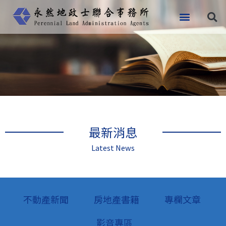
跳
至
主
要
內
容
最新消息
Latest News
不動產新聞
房地產書籍
專欄文章
影音專區