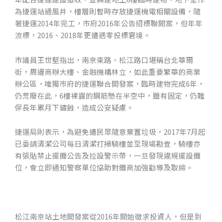
為捷運站通風井，樓層則暫時存放捷運機電相關設備，隨
著捷運2014年完工，市府2016年公告招標聯開案，但年年
流標，2016、2018年更遭遇零投標窘境。
市議員王世堅指出，南京東路、松江路口堪稱台北華爾
街，周邊商辦大樓、金融機構林立，如此重要繁華的商業
辦公區，唯獨市府的捷運聯合開發案，臨時建物完成6年，
CONTACT
仍荒廢在此，6樓裸露的鋼筋懸在半空中，雖有固定，仍難
保長年累月下鏽蝕，造成公安疑慮。
捷運局則表示，為避免遭民眾隨意棄置垃圾，2017年7月起
已委請清潔公司每日清潔打掃騎樓並至現場勘查，騎樓亦
有張貼禁止擺攤公告及拉設警示帶，一旦發現違規擺設攤
位，會立即通知警察單位協助對攤商加強勸導及取締。
松江南京站土地開發案從2016年開始徵求投資人，但是到