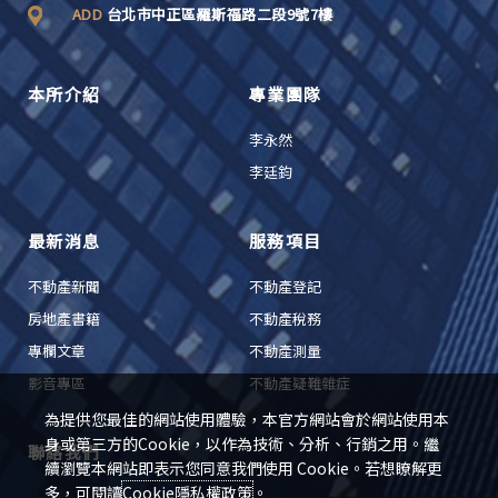
ADD
台北市中正區羅斯福路二段9號7樓
本所介紹
專業團隊
李永然
李廷鈞
最新消息
服務項目
不動產新聞
不動產登記
房地產書籍
不動產稅務
專欄文章
不動產測量
影音專區
不動產疑難雜症
為提供您最佳的網站使用體驗，本官方網站會於網站使用本
身或第三方的Cookie，以作為技術、分析、行銷之用。繼
聯絡我們
續瀏覽本網站即表示您同意我們使用 Cookie。若想瞭解更
多，可閱讀
Cookie隱私權政策
。