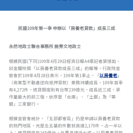
民國109年第一季 申辦以「房養老貸款」成長三成
永然地政士聯合事務所 施雱文地政士
根據民國(下同)109年4月29日經濟日報A4版記者葉憶如、
邱金蘭所撰「以房養老貸款成長三成」的報導，行政院金
管會於109年4月28日表示，109年第1季止，「
以房養老
」
（商業型不動產逆向抵押貸款）業務持續成長，109年首季
有4,272件，核貸額度則有台幣239億元，成長近三成，承
作量最大的前三強，依序是「合庫」、「土銀」及「華
銀」三家銀行。
根據金管會統計，「北部都會區」仍是申請以房養老貸款
的熱門地區，光是北北基的件數就高達2,170件，占一半以
上；核貸額度有165億元，比重高達近七成。以房養老貸款