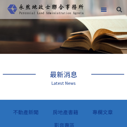
跳
至
主
要
內
容
最新消息
Latest News
不動產新聞
房地產書籍
專欄文章
影音專區