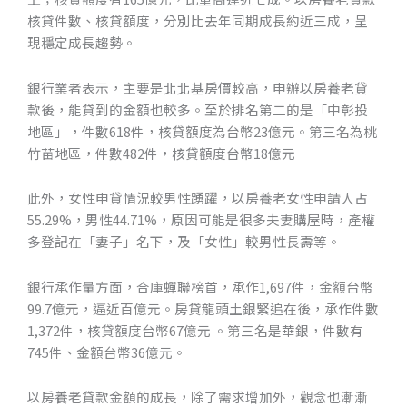
核貸件數、核貸額度，分別比去年同期成長約近三成，呈
現穩定成長趨勢。
銀行業者表示，主要是北北基房價較高，申辦以房養老貸
款後，能貸到的金額也較多。至於排名第二的是「中彰投
地區」，件數618件，核貸額度為台幣23億元。第三名為桃
竹苗地區，件數482件，核貸額度台幣18億元
CONTACT
此外，女性申貸情況較男性踴躍，以房養老女性申請人占
55.29%，男性44.71%，原因可能是很多夫妻購屋時，產權
多登記在「妻子」名下，及「女性」較男性長壽等。
銀行承作量方面，合庫蟬聯榜首，承作1,697件，金額台幣
99.7億元，逼近百億元。房貸龍頭土銀緊追在後，承作件數
1,372件，核貸額度台幣67億元 。第三名是華銀，件數有
745件、金額台幣36億元。
以房養老貸款金額的成長，除了需求增加外，觀念也漸漸