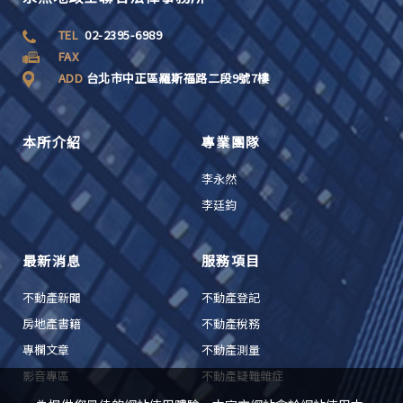
TEL
02-2395-6989
FAX
ADD
台北市中正區羅斯福路二段9號7樓
本所介紹
專業團隊
李永然
李廷鈞
最新消息
服務項目
不動產新聞
不動產登記
房地產書籍
不動產稅務
專欄文章
不動產測量
影音專區
不動產疑難雜症