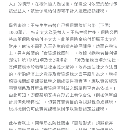
人」的情形，在被保險人過世後，保險公司依契約給付予
該受益人，該筆保險給付即可不計入遺產總額課稅。
CONTACT
舉例來說：王先生生前替自己投保壽險新台幣（下同）
1000萬元，指定太太為受益人。王先生過世後，保險公司
將該筆保險金給付予太太。此筆保險金給付即屬王太太的
財產，依法不需列入王先生的遺產範圍課稅。然而在稅法
上，另有所謂的「實質課稅原則」，依據《納稅者權利保
護法》第7條第1項及第2項規定：「涉及租稅事項之法律，
其解釋應本於租稅法律主義之精神，依各該法律之立法目
的，衡酌經濟上之意義及實質課稅之公平原則為之。稅捐
稽徵機關認定課徵租稅之構成要件事實時，應以實質經濟
事實關係及其所生實質經濟利益之歸屬與享有為依據。」
由此可知，即便某項安排在形式上看似合法（例如保單設
計具備免稅特性），但若其實質目的為規避稅負或逃稅，
稅捐機關仍可依實質課稅原則予以重新認定並課稅。
此在實務上，國稅局為防杜藉由「壽險形式」規避遺產
稅，國稅局常依「實質課稅原則」，針對「異常保單設