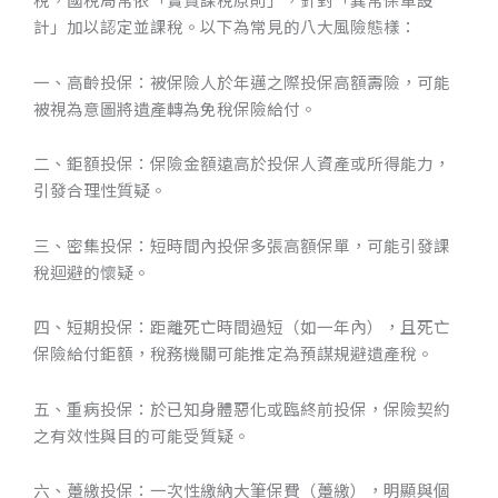
計」加以認定並課稅。以下為常見的八大風險態樣：
一、高齡投保：被保險人於年邁之際投保高額壽險，可能
被視為意圖將遺產轉為免稅保險給付。
二、鉅額投保：保險金額遠高於投保人資產或所得能力，
引發合理性質疑。
三、密集投保：短時間內投保多張高額保單，可能引發課
稅迴避的懷疑。
四、短期投保：距離死亡時間過短（如一年內），且死亡
保險給付鉅額，稅務機關可能推定為預謀規避遺產稅。
五、重病投保：於已知身體惡化或臨終前投保，保險契約
之有效性與目的可能受質疑。
六、躉繳投保：一次性繳納大筆保費（躉繳），明顯與個