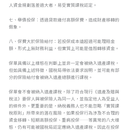
人資金規劃落差過大者，易受實質課稅認定。
七、舉債投保：透過貸款繳付高額保費，造成財產移轉的
假象。
八、保費大於保險給付：若投保成本遠超過可能理賠金
額，形式上無財務利益，但實質上可能是借殼轉移資金。
保單具備以上樣態在判斷上並非一定會被納入遺產課稅，
但如具備上述特徵，國稅局得依法要求說明，並可能有部
分的保險給付會被納入遺產總額進行課稅。
保單會不會被納入遺產課稅，除了符合現行《遺產及贈與
稅法》要保人與被保險人為同一人，並指定他人為受益人
的條件外。更重要的是，納稅義務人也不能忽略「實質課
稅原則」所帶來的潛在風險，如果投保行為涉及不合理的
資金移轉、短期高額投保、重病投保……等異常的八大樣
態，仍有可能被國稅局認定應納入遺產課稅。因此在投保