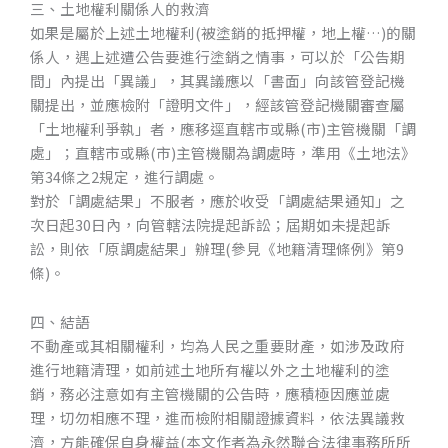
三、土地權利關係人的救濟
如果是屬於上述土地權利(被塗銷的抵押權，地上權…)的關
係人，遇上述遭公告要進行塗銷之情事，可以於「公告期
間」內提出「異議」，其異議應以「書面」向該管登記機
關提出，並應檢附「證明文件」，經該管登記機關審查屬
「土地權利爭執」者，應移逕直轄市或縣(市)主管機關「調
處」；直轄市或縣(市)主管機關為調處時，準用《土地法》
第34條之2規定，進行調處。
對於「調處結果」不服者，應於收受「調處結果通知」之
次日起30日內，向管轄法院提起訴訟；屆期如未提起訴
訟，則依「原調處結果」辦理(參見《地籍清理條例》第9
條)。
四、結語
不動產或其相關權利，均為人民之重要財產，如涉及政府
進行地籍清理，如前述土地所有權以外之土地權利的塗
銷，務必注意如有主管機關的公告時，應積極因應並處
理，切勿相應不理，進而檢附相關證據資料，依法異議救
濟，方能確保自身權益(本文作者為永然聯合法律事務所所