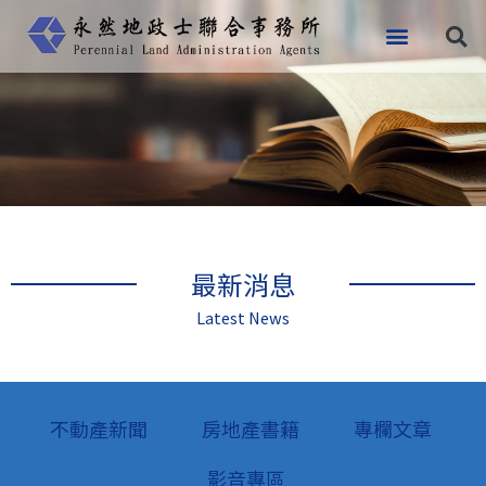
跳
至
主
要
內
容
最新消息
Latest News
不動產新聞
房地產書籍
專欄文章
影音專區