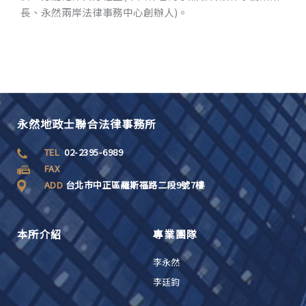
長、永然兩岸法律事務中心創辦人)。
永然地政士聯合法律事務所
TEL
02-2395-6989
FAX
ADD
台北市中正區羅斯福路二段9號7樓
本所介紹
專業團隊
李永然
李廷鈞