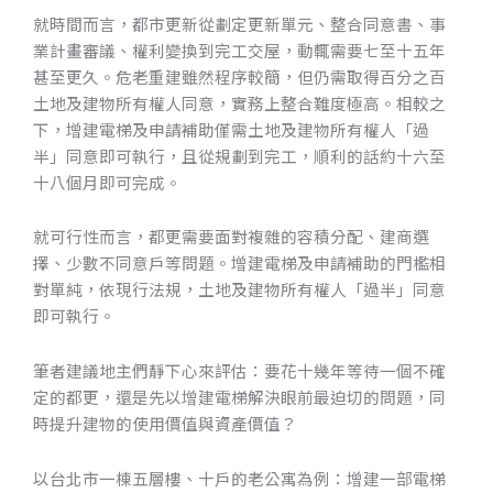
就時間而言，都市更新從劃定更新單元、整合同意書、事
業計畫審議、權利變換到完工交屋，動輒需要七至十五年
甚至更久。危老重建雖然程序較簡，但仍需取得百分之百
土地及建物所有權人同意，實務上整合難度極高。相較之
下，增建電梯及申請補助僅需土地及建物所有權人「過
半」同意即可執行，且從規劃到完工，順利的話約十六至
十八個月即可完成。
CONTACT
就可行性而言，都更需要面對複雜的容積分配、建商選
擇、少數不同意戶等問題。增建電梯及申請補助的門檻相
對單純，依現行法規，土地及建物所有權人「過半」同意
即可執行。
筆者建議地主們靜下心來評估：要花十幾年等待一個不確
定的都更，還是先以增建電梯解決眼前最迫切的問題，同
時提升建物的使用價值與資產價值？
以台北市一棟五層樓、十戶的老公寓為例：增建一部電梯