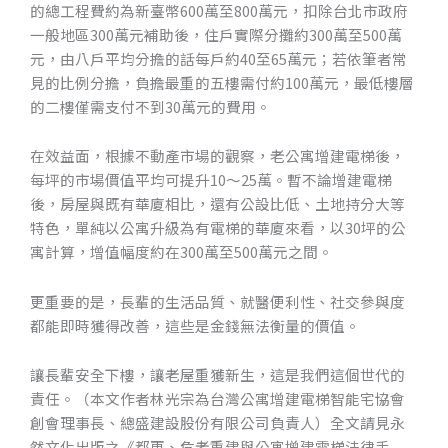
的總工程費約為新臺幣600萬至800萬元，扣除台北市政府
一般地區300萬元補助後，住戶實際分攤約300萬至500萬
元，由八戶平均分擔的話每戶約40至65萬元；若依筆者常
見的比例分擔，負擔最重的五樓需付約100萬元，最低樓層
的二樓僅需支付不到30萬元的費用。
在效益面，根據不動產市場的觀察，老公寓增建電梯後，
每坪的市場價值平均可提升10～25萬。暫不論增建電梯
後，房屋與既有華廈相比，還有公設比低、土地持分大等
特色，單純以公寓升級為有電梯的華廈來看，以30坪的公
寓計算，增值幅度約在300萬至500萬元之間。
更重要的是，長輩的生活品質、就醫便利性、社交參與度
都能即時獲得改善，這些是金錢無法衡量的價值。
讓長輩安全下樓，讓老屋重獲新生，這是我們這個世代的
責任。（本文作者林光宗為台灣公寓增建電梯智能宅協會
創會理事長、總盛建設股份有限公司負責人）全文請見永
然文化出版之《都更、危老重建與公寓增建電梯法律手