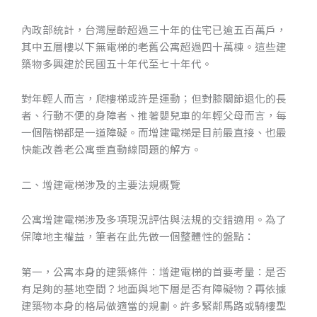
內政部統計，台灣屋齡超過三十年的住宅已逾五百萬戶，
其中五層樓以下無電梯的老舊公寓超過四十萬棟。這些建
築物多興建於民國五十年代至七十年代。
對年輕人而言，爬樓梯或許是運動；但對膝關節退化的長
者、行動不便的身障者、推著嬰兒車的年輕父母而言，每
一個階梯都是一道障礙。而增建電梯是目前最直接、也最
快能改善老公寓垂直動線問題的解方。
二、增建電梯涉及的主要法規概覽
公寓增建電梯涉及多項現況評估與法規的交錯適用。為了
保障地主權益，筆者在此先做一個整體性的盤點：
第一，公寓本身的建築條件：增建電梯的首要考量：是否
有足夠的基地空間？地面與地下層是否有障礙物？再依據
建築物本身的格局做適當的規劃。許多緊鄰馬路或騎樓型