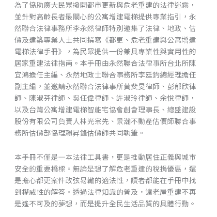
為了協助廣大民眾撥開都市更新與危老重建的法律迷霧，
並針對高齡長者最關心的公寓增建電梯提供專業指引，永
然聯合法律事務所李永然律師特別邀集了法律、地政、估
價及建築專業人士共同撰寫《都更、危老重建與公寓增建
電梯法律手冊》，為民眾提供一份兼具專業性與實用性的
居家重建法律指南。本手冊由永然聯合法律事所台北所陳
宜鴻擔任主編、永然地政士聯合事務所李廷鈞總經理擔任
副主編，並邀請永然聯合法律事所黃斐旻律師、彭郁欣律
師、陳淑芬律師、吳任偉律師、許淑玲律師、余悅律師，
以及台灣公寓增建電梯智能宅協會創會理事長、總盛建設
股份有限公司負責人林光宗先、景瀚不動產估價師聯合事
務所估價部協理賴昇鋒估價師共同執筆。
本手冊不僅是一本法律工具書，更是推動居住正義與城市
安全的重要橋樑。無論是想了解危老重建的稅捐優惠，還
是擔心都更案件改弦易轍的適法性，讀者都能在手冊中找
到權威性的解答。透過法律知識的普及，讓老屋重建不再
是遙不可及的夢想，而是提升全民生活品質的具體行動。