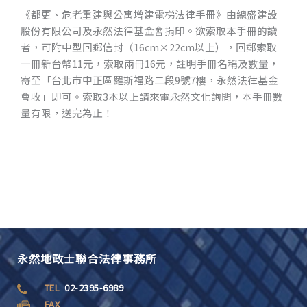
《都更、危老重建與公寓增建電梯法律手冊》由總盛建設
股份有限公司及永然法律基金會捐印。欲索取本手冊的讀
者，可附中型回郵信封（16cm×22cm以上），回郵索取
一冊新台幣11元，索取兩冊16元，註明手冊名稱及數量，
寄至「台北市中正區羅斯福路二段9號7樓，永然法律基金
會收」即可。索取3本以上請來電永然文化詢問，本手冊數
量有限，送完為止！
永然地政士聯合法律事務所
TEL
02-2395-6989
FAX