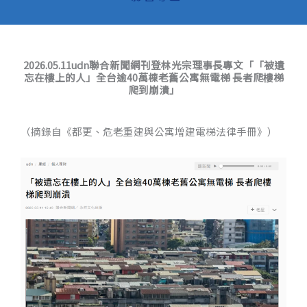
2026.05.11udn聯合新聞網刊登林光宗理事長專文「「被遺
忘在樓上的人」全台逾40萬棟老舊公寓無電梯 長者爬樓梯
爬到崩潰」
（摘錄自《都更、危老重建與公寓增建電梯法律手冊》）