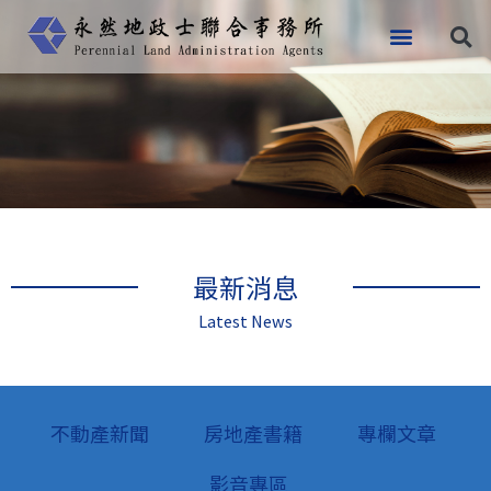
跳
至
主
要
內
容
最新消息
Latest News
不動產新聞
房地產書籍
專欄文章
影音專區