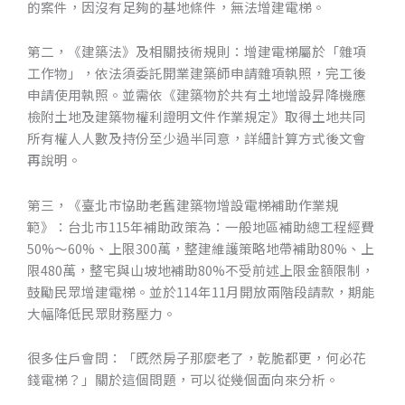
的案件，因沒有足夠的基地條件，無法增建電梯。
第二，《建築法》及相關技術規則：增建電梯屬於「雜項
工作物」，依法須委託開業建築師申請雜項執照，完工後
申請使用執照。並需依《建築物於共有土地增設昇降機應
檢附土地及建築物權利證明文件作業規定》取得土地共同
所有權人人數及持份至少過半同意，詳細計算方式後文會
再說明。
第三，《臺北市協助老舊建築物增設電梯補助作業規
範》：台北市115年補助政策為：一般地區補助總工程經費
50%～60%、上限300萬，整建維護策略地帶補助80%、上
限480萬，整宅與山坡地補助80%不受前述上限金額限制，
鼓勵民眾增建電梯。並於114年11月開放兩階段請款，期能
大幅降低民眾財務壓力。
很多住戶會問：「既然房子那麼老了，乾脆都更，何必花
錢電梯？」關於這個問題，可以從幾個面向來分析。