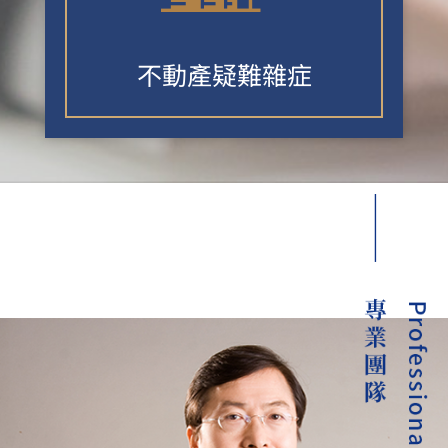
不動產疑難雜症