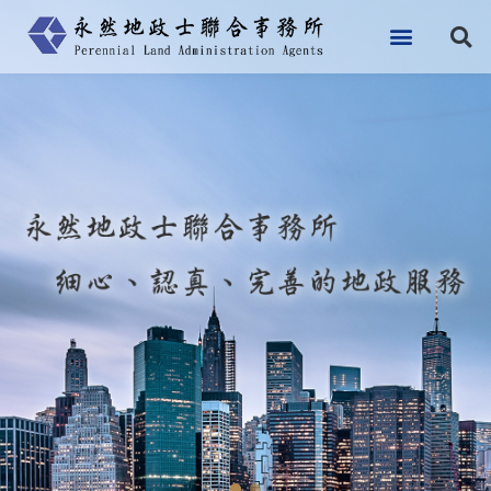
跳
至
主
要
內
容