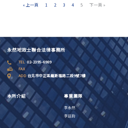
« 上一頁
1
2
3
4
5
下一頁 »
永然地政士聯合法律事務所
TEL
02-2395-6989
FAX
ADD
台北市中正區羅斯福路二段9號7樓
本所介紹
專業團隊
李永然
李廷鈞