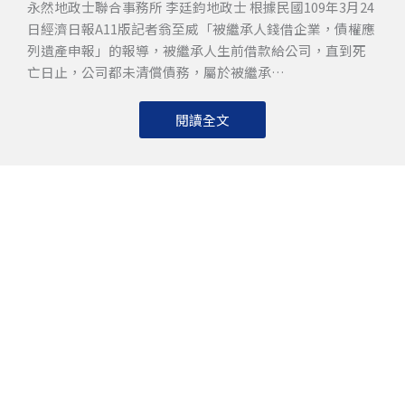
永然地政士聯合事務所 李廷鈞地政士 根據民國109年3月24
日經濟日報A11版記者翁至威「被繼承人錢借企業，債權應
列遺產申報」的報導，被繼承人生前借款給公司，直到死
亡日止，公司都未清償債務，屬於被繼承…
閱讀全文