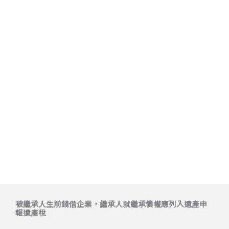
被繼承人生前錢借企業，繼承人就繼承債權應列入遺產申
報遺產稅