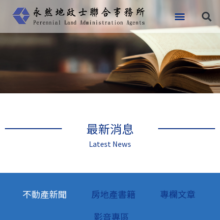
跳
至
主
要
內
容
最新消息
Latest News
不動產新聞
房地產書籍
專欄文章
影音專區