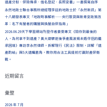
遺產分割．保險傳承．借名登記．長照安養」一書撰寫自序
永然地政士聯合事務所總經理李廷鈞地政士於「永然新訊」第
十八期發表專文「地政時事解析——央行限貸與新青安政策改
革：名下有屋者的購屋與換屋自保指南 」
2026.06.29天下學習網站刊登作者姜雯專文《陪你到最後的
人，為何拿不到遺產？黃大煒驟逝後爭產風波揭未婚伴侶的繼
承困境》專訪李永然律師，拆解現行《民法》限制，詳解「遺
產酌給」與5大遺囑眉角，教你用合法工具提前打贏財產保衛
戰。
近期留言
彙整
2026 年 7 月