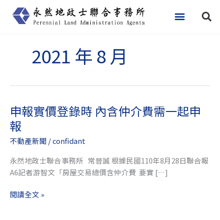
跳
至
主
要
2021 年 8 月
內
容
申報實價登錄時 內含仲介費需一起申
申
報
報
實
不動產新聞
/
confidant
價
登
永然地政士聯合事務所 常晉誠 根據民國110年8月28日聯合報
錄
A6記者游智文「房屋交易總價含仲介費 要實 […]
時
內
閱讀全文 »
含
仲