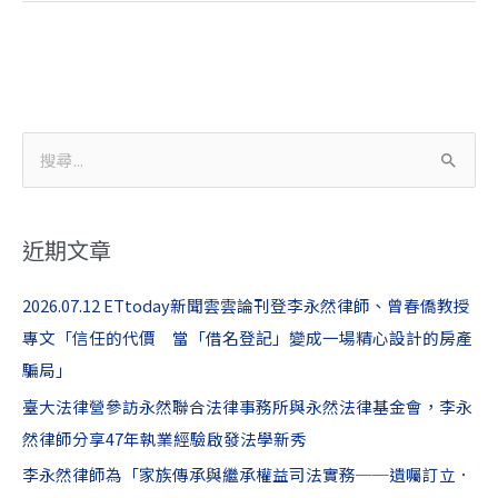
介
費
需
一
起
申
搜
報
尋
關
近期文章
鍵
字
2026.07.12 ETtoday新聞雲雲論刊登李永然律師、曾春僑教授
:
專文「信任的代價 當「借名登記」變成一場精心設計的房產
騙局」
臺大法律營參訪永然聯合法律事務所與永然法律基金會，李永
然律師分享47年執業經驗啟發法學新秀
李永然律師為「家族傳承與繼承權益司法實務──遺囑訂立．