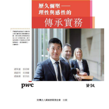
性
與
感
性
的
傳
承
實
務