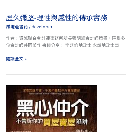
歷久彌堅-理性與感性的傳承實務
房地產書籍
/
developer
作者：資誠聯合會計師事務所所長張明輝會計師策畫，匯集多
位會計師共同著作 書籍分享： 李廷鈞地政士 永然地政士事
閱讀全文 »
黑
心
仲
介
不
告
訴