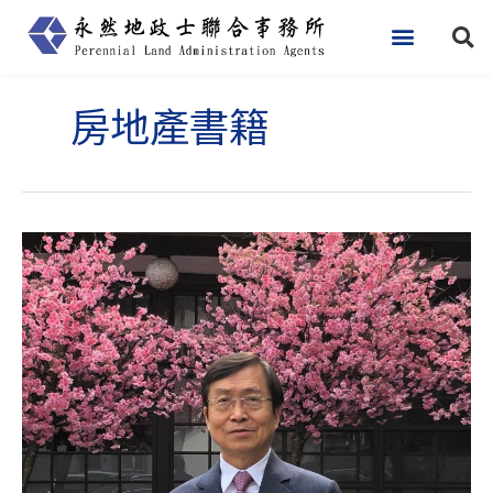
跳
至
主
要
房地產書籍
內
容
李
永
然
律
師
為
「家
族
傳
承