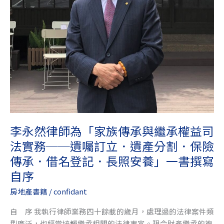
與
繼
承
權
益
司
法
實
務
──
遺
李永然律師為「家族傳承與繼承權益司
囑
法實務──遺囑訂立．遺產分割．保險
訂
傳承．借名登記．長照安養」一書撰寫
立．
自序
遺
產
房地產書籍
/
confidant
分
割．
自 序 我執行律師業務四十餘載的歲月，處理過的法律案件類
保
型廣泛，也經常接觸繼承相關的法律事宜。現今財產繼承的複