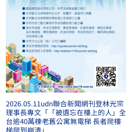
理
事
長
專
文
「「被
遺
忘
在
樓
上
的
人」
全
2026.05.11udn聯合新聞網刊登林光宗
台
理事長專文「「被遺忘在樓上的人」全
逾
40
台逾40萬棟老舊公寓無電梯 長者爬樓
萬
梯爬到崩潰」