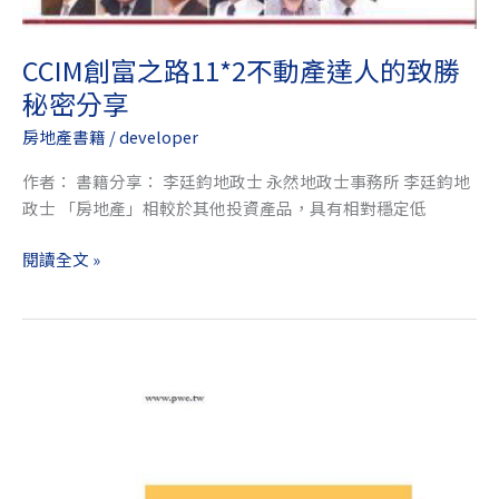
踩
雷：
CCIM創富之路11*2不動產達人的致勝
限
秘密分享
貸
令
房地產書籍
/
developer
×
預
作者： 書籍分享： 李廷鈞地政士 永然地政士事務所 李廷鈞地
售
政士 「房地產」相較於其他投資產品，具有相對穩定低
屋
閱讀全文 »
全
攻
略
法
律
歷
手
久
冊》）
彌
堅-
理