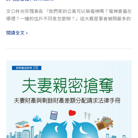
文◎林光宗理事長 「我們家的公寓可以裝電梯嗎？電梯要蓋在
哪裡？一樓的住戶不同意怎麼辦？」這大概是筆者被問最多的
閱讀全文 »
《夫
妻
親
密
搶
奪
──
夫
妻
財
產