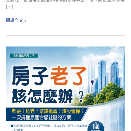
險
[…]
傳
閱讀全文 »
承．
借
名
登
記．
《房
長
子
照
老
安
了，
養」
該
一
怎
書
麼
撰
辦？
寫
──
自
都
序
更？
危