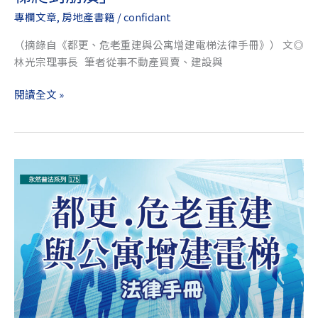
棟
專欄文章
,
房地產書籍
/
confidant
老
舊
（摘錄自《都更、危老重建與公寓增建電梯法律手冊》） 文◎
公
林光宗理事長 筆者從事不動產買賣、建設與
寓
無
閱讀全文 »
電
梯
長
者
增
爬
建
樓
電
梯
梯
爬
的
到
第
崩
一
潰」
步
——