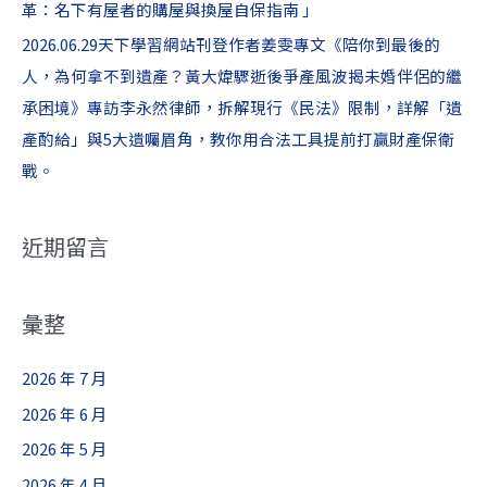
革：名下有屋者的購屋與換屋自保指南 」
2026.06.29天下學習網站刊登作者姜雯專文《陪你到最後的
人，為何拿不到遺產？黃大煒驟逝後爭產風波揭未婚伴侶的繼
承困境》專訪李永然律師，拆解現行《民法》限制，詳解「遺
產酌給」與5大遺囑眉角，教你用合法工具提前打贏財產保衛
戰。
近期留言
彙整
2026 年 7 月
2026 年 6 月
2026 年 5 月
2026 年 4 月