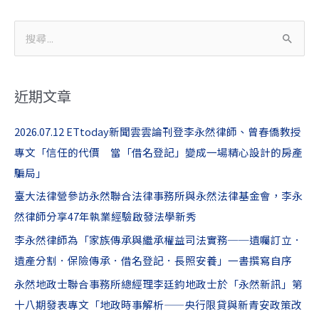
搜
尋
關
近期文章
鍵
字
2026.07.12 ETtoday新聞雲雲論刊登李永然律師、曾春僑教授
:
專文「信任的代價 當「借名登記」變成一場精心設計的房產
騙局」
臺大法律營參訪永然聯合法律事務所與永然法律基金會，李永
然律師分享47年執業經驗啟發法學新秀
李永然律師為「家族傳承與繼承權益司法實務──遺囑訂立．
遺產分割．保險傳承．借名登記．長照安養」一書撰寫自序
永然地政士聯合事務所總經理李廷鈞地政士於「永然新訊」第
十八期發表專文「地政時事解析——央行限貸與新青安政策改