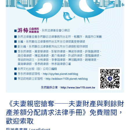
與
剩
餘
財
產
差
額
分
配
請
求
法
律
手
《夫妻親密搶奪──夫妻財產與剩餘財
冊》
產差額分配請求法律手冊》免費贈閱，
免
費
歡迎索取
贈
房地產書籍
/
confidant