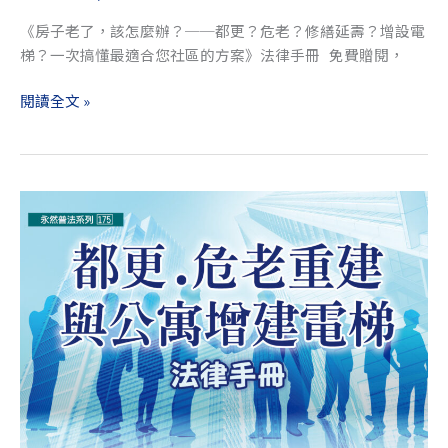
的
《房子老了，該怎麼辦？──都更？危老？修繕延壽？增設電
方
梯？一次搞懂最適合您社區的方案》法律手冊 免費贈閱，
案》
法
閱讀全文 »
律
手
冊
免
2026.05.11udn
費
聯
贈
合
閱，
新
歡
聞
迎
網
索
刊
取
登
林
光
宗