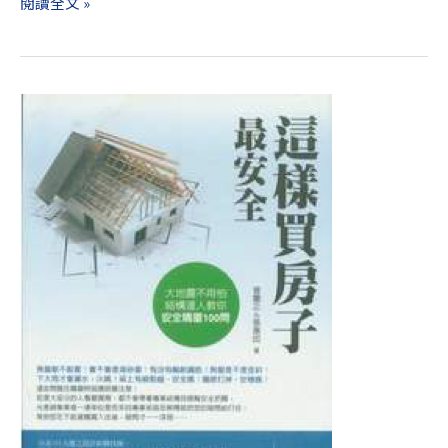
閱讀全文 »
這
樣
買
房
子
最
安
全