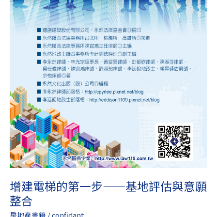
基
地
評
估
與
意
願
整
合
增建電梯的第一步——基地評估與意願
整合
房地產書籍
/
confidant