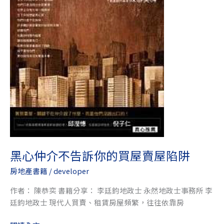
你
的
買
屋
賣
屋
陷
阱
黑心仲介不告訴你的買屋賣屋陷阱
房地產書籍
/
developer
作者： 陳恭奕 書籍分享： 李廷鈞地政士 永然地政士事務所 李
廷鈞地政士 現代人買賣、租賃房屋頻繁，往往依靠房