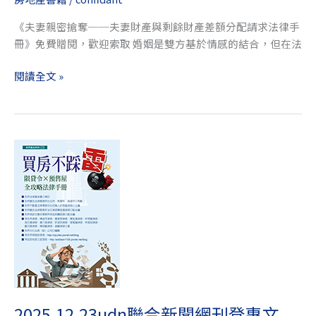
閱，
歡
《夫妻親密搶奪──夫妻財產與剩餘財產差額分配請求法律手
迎
冊》免費贈閱，歡迎索取 婚姻是雙方基於情感的結合，但在法
索
取
閱讀全文 »
2025.12.23udn
聯
合
新
聞
網
刊
登
專
文
2025.12.23udn聯合新聞網刊登專文