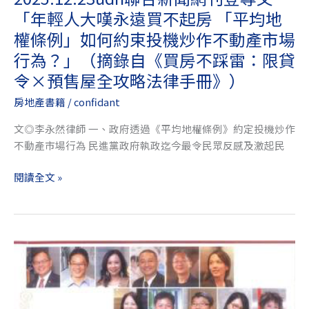
「年
「年輕人大嘆永遠買不起房 「平均地
輕
人
權條例」如何約束投機炒作不動產市場
大
行為？」（摘錄自《買房不踩雷：限貸
嘆
令×預售屋全攻略法律手冊》）
永
遠
房地產書籍
/
confidant
買
文◎李永然律師 一、政府透過《平均地權條例》約定投機炒作
不
不動產市場行為 民進黨政府執政迄今最令民眾反感及激起民
起
房
閱讀全文 »
「平
均
地
權
CCIM
條
創
例」
富
如
之
何