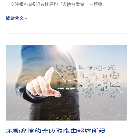
工商時報A16版記者林昱均「大樓管委會，三類收
閱讀全文 »
不
動
產
違
約
金
收
取
應
申
報
CONTACT
綜
不動產違約金收取應申報綜所稅