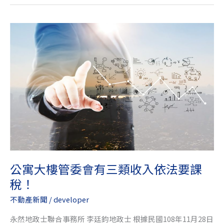
遺
產
公
寓
大
樓
管
委
會
有
三
類
收
入
公寓大樓管委會有三類收入依法要課
依
稅！
法
要
不動產新聞
/
developer
課
永然地政士聯合事務所 李廷鈞地政士 根據民國108年11月28日
稅！