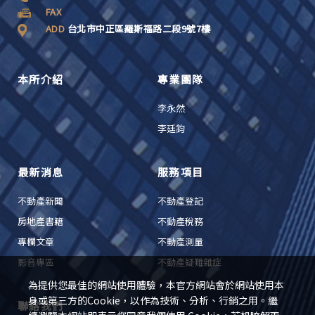
FAX
ADD
台北市中正區羅斯福路二段9號7樓
本所介紹
專業團隊
李永然
李廷鈞
最新消息
服務項目
不動產新聞
不動產登記
房地產書籍
不動產稅務
專欄文章
不動產測量
影音專區
不動產疑難雜症
為提供您最佳的網站使用體驗，本官方網站會於網站使用本
身或第三方的Cookie，以作為技術、分析、行銷之用。繼
聯絡我們