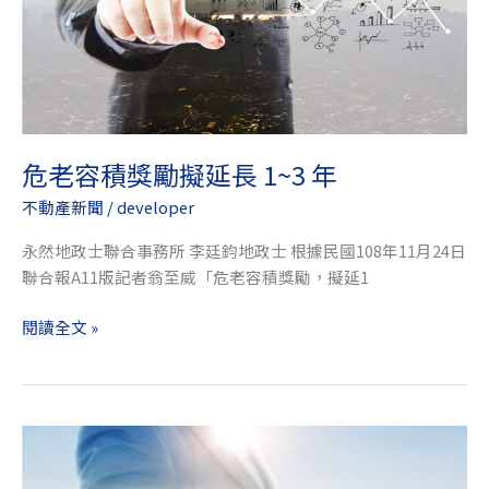
擬
延
長
1~3
年
危老容積獎勵擬延長 1~3 年
不動產新聞
/
developer
永然地政士聯合事務所 李廷鈞地政士 根據民國108年11月24日
聯合報A11版記者翁至威「危老容積獎勵，擬延1
閱讀全文 »
台
北