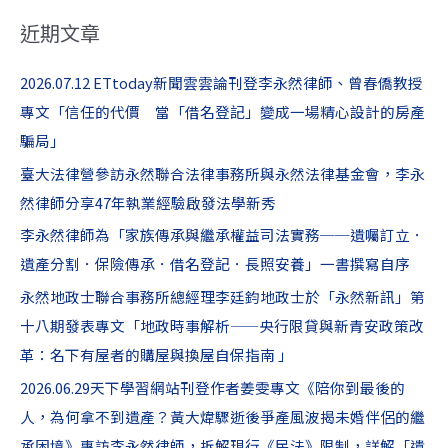
關
近期文章
鍵
字
2026.07.12 ETtoday新聞雲雲論刊登李永然律師、曾春僑教授
:
專文「信任的代價 當「借名登記」變成一場精心設計的房產
騙局」
臺大法律營參訪永然聯合法律事務所與永然法律基金會，李永
然律師分享47年執業經驗啟發法學新秀
李永然律師為「家族傳承與繼承權益司法實務──遺囑訂立．
遺產分割．保險傳承．借名登記．長照安養」一書撰寫自序
永然地政士聯合事務所總經理李廷鈞地政士於「永然新訊」第
十八期發表專文「地政時事解析——央行限貸與新青安政策改
革：名下有屋者的購屋與換屋自保指南 」
2026.06.29天下學習網站刊登作者姜雯專文《陪你到最後的
人，為何拿不到遺產？黃大煒驟逝後爭產風波揭未婚伴侶的繼
承困境》專訪李永然律師，拆解現行《民法》限制，詳解「遺