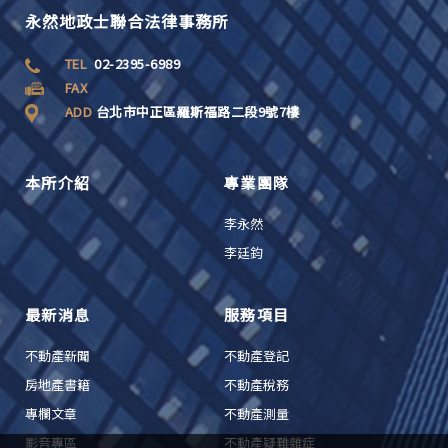
永然地政士聯合法律事務所
TEL
02-2395-6989
FAX
ADD
台北市中正區羅斯福路二段9號7樓
本所介紹
專業團隊
李永然
李廷鈞
最新消息
服務項目
不動產新聞
不動產登記
房地產書籍
不動產稅務
專欄文章
不動產測量
影音專區
不動產疑難雜症